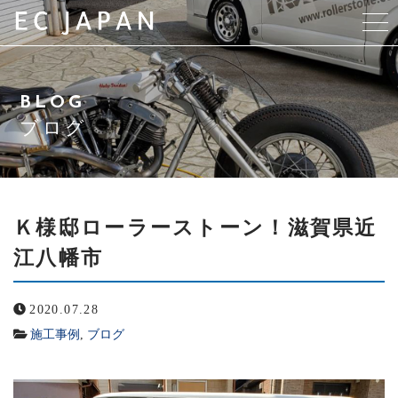
当店について
BLOG
ローラーストーンの魅力
ブログ
施工可能箇所
施工事例
Ｋ様邸ローラーストーン！滋賀県近
江八幡市
よくある質問
2020.07.28
ブログ
施工事例
,
ブログ
お問い合わせ